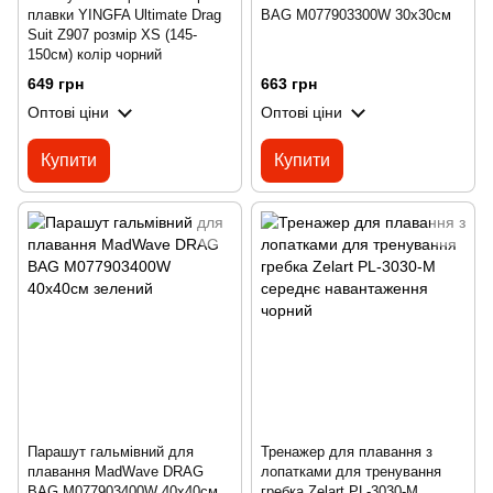
плавки YINGFA Ultimate Drag
BAG M077903300W 30х30см
Suit Z907 розмір XS (145-
150см) колір чорний
649 грн
663 грн
Оптові ціни
Оптові ціни
Купити
Купити
Парашут гальмівний для
Тренажер для плавання з
плавання MadWave DRAG
лопатками для тренування
BAG M077903400W 40х40см
гребка Zelart PL-3030-M