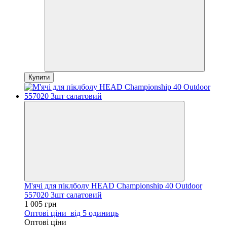
Купити
М'ячі для піклболу HEAD Championship 40 Outdoor
557020 3шт салатовий
1 005 грн
Оптові ціни
від 5 одиниць
Оптові ціни