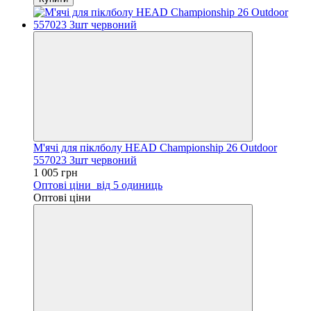
М'ячі для піклболу HEAD Championship 26 Outdoor
557023 3шт червоний
1 005 грн
Оптові ціни
від 5 одиниць
Оптові ціни