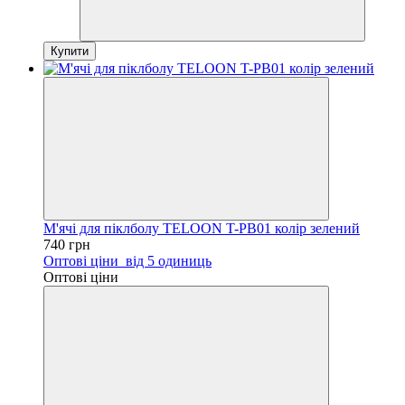
Купити
М'ячі для піклболу TELOON T-PB01 колір зелений
740 грн
Оптові ціни
від 5 одиниць
Оптові ціни