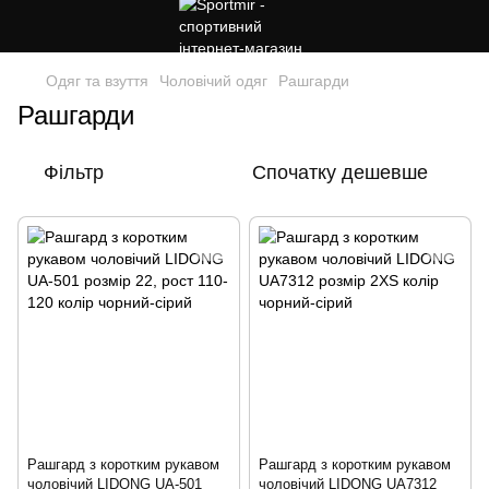
Одяг та взуття
Чоловічий одяг
Рашгарди
Рашгарди
Фільтр
Спочатку дешевше
Рашгард з коротким рукавом
Рашгард з коротким рукавом
чоловічий LIDONG UA-501
чоловічий LIDONG UA7312