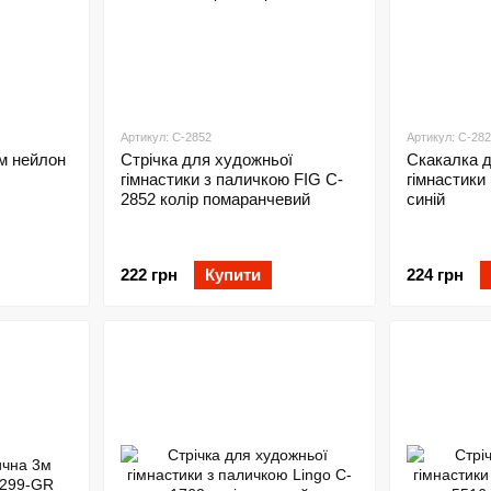
Артикул: C-2852
Артикул: C-28
6м нейлон
Стрічка для художньої
Скакалка 
гімнастики з паличкою FIG C-
гімнастики
2852 колір помаранчевий
синій
222 грн
Купити
224 грн