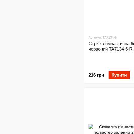
Артикул: TA7134-6
Стрічка гімнастична 
червоний TA7134-6-R
216 грн
Купити