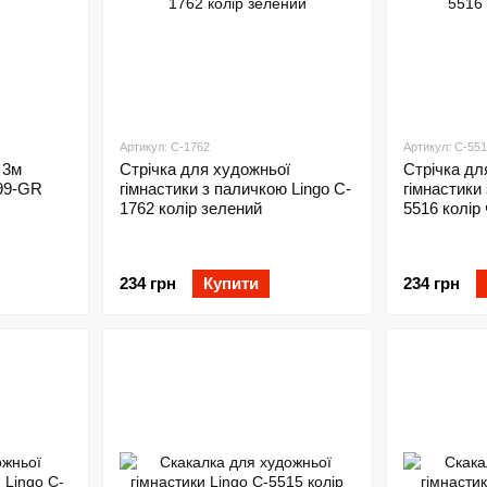
Артикул: C-1762
Артикул: C-55
 3м
Стрічка для художньої
Стрічка дл
299-GR
гімнастики з паличкою Lingo C-
гімнастики
1762 колір зелений
5516 колір
234 грн
Купити
234 грн