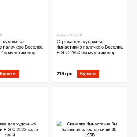
49
Артикул: C-2850
я художньої
Стрічка для художньої
 з паличкою Веселка
гімнастики з паличкою Веселка
 4м мультиколор
FIG C-2850 6м мультиколор
Купити
216 грн
Купити