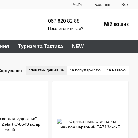
Рус
Укр
Бажання
Вхід
067 820 82 88
Мій кошик
Передзвонити вам?
ання
Туризм та Тактика
NEW
спочатку дешевше
за популярністю
за назвою
Сортування: