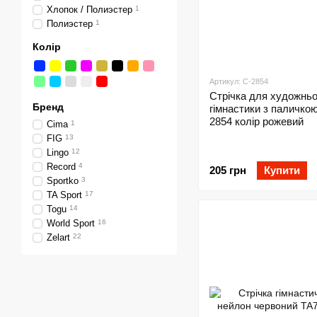
Хлопок / Полиэстер
1
Полиэстер
1
Колір
Артикул: C-2854
Стрічка для художньо
Бренд
гімнастики з паличко
2854 колір рожевий
Cima
1
FIG
13
Lingo
12
Record
4
205 грн
Купити
Sportko
3
TA Sport
17
Togu
14
World Sport
16
Zelart
22