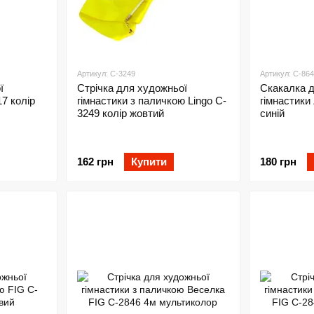
Артикул: C-3249
Артикул: C-86
ї
Стрічка для художньої
Скакалка 
17 колір
гімнастики з паличкою Lingo C-
гімнастики 
3249 колір жовтий
синій
162 грн
Купити
180 грн