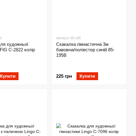
22
Артикул: 85-195
для художньої
Скакалка гімнастична 3м
 FIG C-2822 колір
бавовна/поліестер синій 85-
195B
Купити
225 грн
Купити