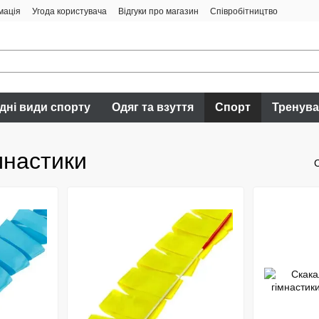
мація
Угода користувача
Відгуки про магазин
Співробітництво
дні види спорту
Одяг та взуття
Спорт
Тренув
мнастики