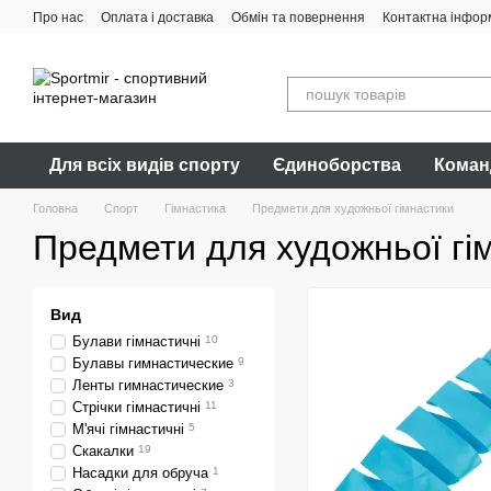
Перейти до основного контенту
Про нас
Оплата і доставка
Обмін та повернення
Контактна інфор
Для всіх видів спорту
Єдиноборства
Коман
Головна
Спорт
Гімнастика
Предмети для художньої гімнастики
Предмети для художньої гі
Вид
Булави гімнастичні
10
Булавы гимнастические
9
Ленты гимнастические
3
Стрічки гімнастичні
11
М'ячі гімнастичні
5
Скакалки
19
Насадки для обруча
1