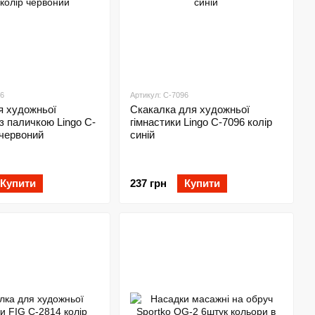
16
Артикул: C-7096
я художньої
Скакалка для художньої
 з паличкою Lingo C-
гімнастики Lingo C-7096 колір
 червоний
синій
Купити
237 грн
Купити