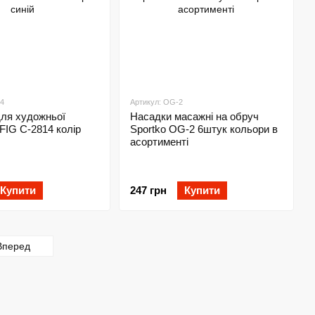
14
Артикул: OG-2
для художньої
Насадки масажні на обруч
 FIG C-2814 колір
Sportko OG-2 6штук кольори в
асортименті
Купити
247 грн
Купити
Вперед