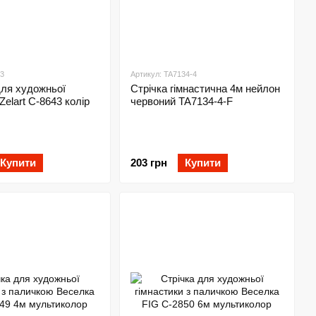
43
Артикул: TA7134-4
для художньої
Стрічка гімнастична 4м нейлон
Zelart C-8643 колір
червоний TA7134-4-F
Купити
203 грн
Купити