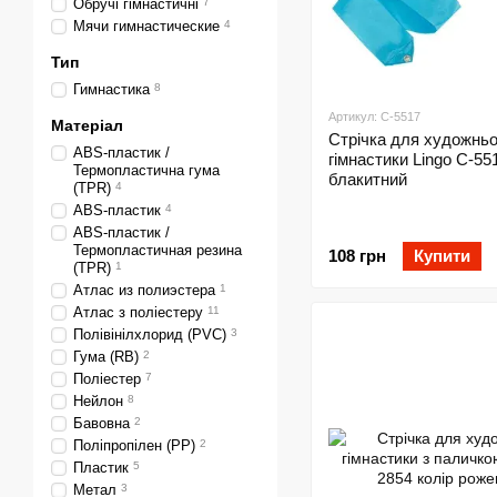
Обручі гімнастичні
7
Мячи гимнастические
4
Тип
Гимнастика
8
Артикул: C-5517
Матеріал
Стрічка для художньо
ABS-пластик /
гімнастики Lingo C-55
Термопластична гума
блакитний
(TPR)
4
ABS-пластик
4
ABS-пластик /
Термопластичная резина
108 грн
Купити
(TPR)
1
Атлас из полиэстера
1
Атлас з поліестеру
11
Полівінілхлорид (PVC)
3
Гума (RB)
2
Поліестер
7
Нейлон
8
Бавовна
2
Поліпропілен (PP)
2
Пластик
5
Метал
3