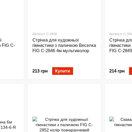
Артикул: C-2846
Артикул: C-28
ї
Стрічка для художньої
Стрічка дл
ю FIG C-
гімнастики з паличкою Веселка
гімнастики
FIG C-2846 4м мультиколор
FIG C-2849
213 грн
Купити
214 грн