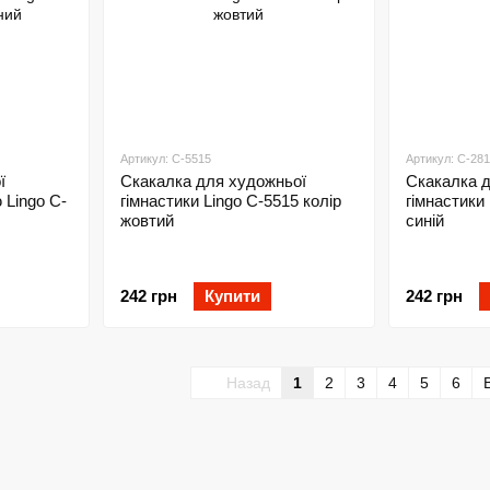
Артикул: C-5515
Артикул: C-28
ї
Скакалка для художньої
Скакалка 
 Lingo C-
гімнастики Lingo C-5515 колір
гімнастики
жовтий
синій
242 грн
Купити
242 грн
Назад
1
2
3
4
5
6