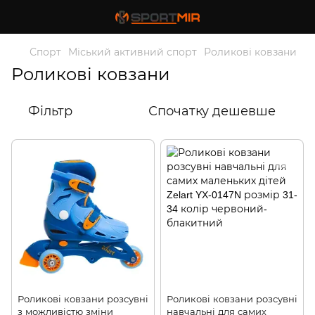
Спорт
Міський активний спорт
Роликові ковзани
Роликові ковзани
Фільтр
Спочатку дешевше
Роликові ковзани розсувні
Роликові ковзани розсувні
з можливістю зміни
навчальні для самих