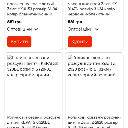
положення коліс дитячі
маленьких дітей Zelart YX-
Zelart YX-0153 розмір 31-34
0147N розмір 31-34 колір
колір блакитний-синій
червоний-блакитний
881 грн
881 грн
Оптові ціни
Оптові ціни
Купити
Купити
Роликові ковзани розсувні
Роликові ковзани розсувні
дитячі KEPAI SK-320BL
дитячі Zelart Z-2920 розмір
розмір S (28-31) колір
S (31-34) колір чорний-