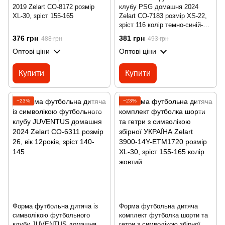
2019 Zelart CO-8172 розмір
клубу PSG домашня 2024
XL-30, зріст 155-165
Zelart CO-7183 розмір XS-22,
зріст 116 колір темно-синій-
червоний
376 грн
381 грн
488 грн
493 грн
Оптові ціни
Оптові ціни
Купити
Купити
−23%
−23%
Форма футбольна дитяча із
Форма футбольна дитяча
символікою футбольного
комплект футболка шорти та
клубу JUVENTUS домашня
гетри з символікою збірної