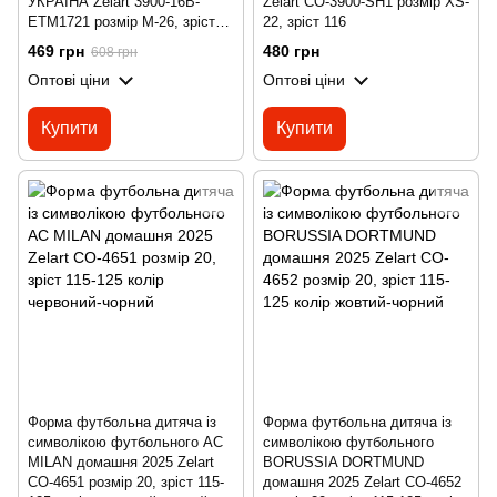
УКРАЇНА Zelart 3900-16B-
Zelart CO-3900-SH1 розмір XS-
ETM1721 розмір M-26, зріст
22, зріст 116
135-145 колір жовтий
469 грн
480 грн
608 грн
Оптові ціни
Оптові ціни
Купити
Купити
Форма футбольна дитяча із
Форма футбольна дитяча із
символікою футбольного AC
символікою футбольного
MILAN домашня 2025 Zelart
BORUSSIA DORTMUND
CO-4651 розмір 20, зріст 115-
домашня 2025 Zelart CO-4652