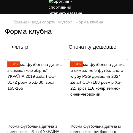
Командні види спорту
Футбол
Форма клубна
Форма клубна
Фільтр
Спочатку дешевше
−23%
−23%
Форма футбольна дитяча з
Форма футбольна дитяча із
символікою збірної УКРАЇНА
символікою футбольного