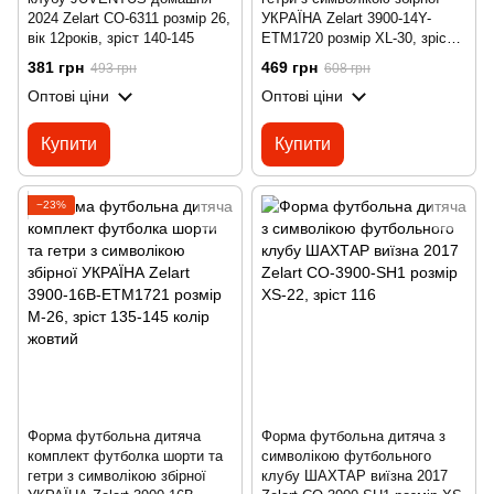
2024 Zelart CO-6311 розмір 26,
УКРАЇНА Zelart 3900-14Y-
вік 12років, зріст 140-145
ETM1720 розмір XL-30, зріст
155-165 колір жовтий
381 грн
469 грн
493 грн
608 грн
Оптові ціни
Оптові ціни
Купити
Купити
−23%
Форма футбольна дитяча
Форма футбольна дитяча з
комплект футболка шорти та
символікою футбольного
гетри з символікою збірної
клубу ШАХТАР виїзна 2017