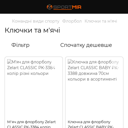
Командні види спорту
Флорбол
Ключки та м'ячі
Ключки та м'ячі
Фільтр
Спочатку дешевше
М'яч для флорболу Zelart
Ключка для флорболу
CLASSIC PK-3384 колір
Zelart CLASSIC BABY PK-