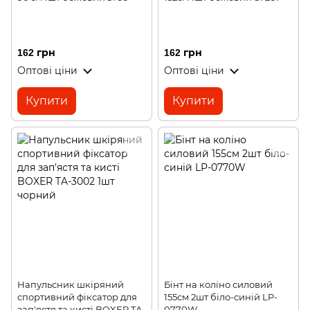
162 грн
162 грн
Оптові ціни
Оптові ціни
Купити
Купити
Напульсник шкіряний
Бінт на коліно силовий
спортивний фіксатор для
155см 2шт біло-синій LP-
зап'ястя та кисті BOXER TA-
0770W