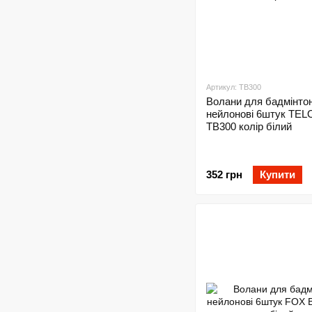
Артикул: TB300
Волани для бадмінто
нейлонові 6штук TE
TB300 колір білий
352 грн
Купити