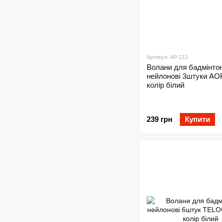
Артикул: AP-213
Волани для бадмінто
нейлонові 3штуки AO
колір білий
239 грн
Купити