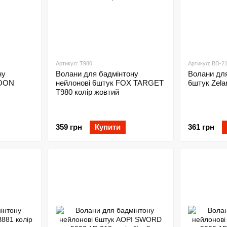
Артикул: T980
Артикул: BD-2
ну
Волани для бадмінтону
Волани для
LOON
нейлонові 6штук FOX TARGET
6штук Zelar
T980 колір жовтий
359 грн
Купити
361 грн