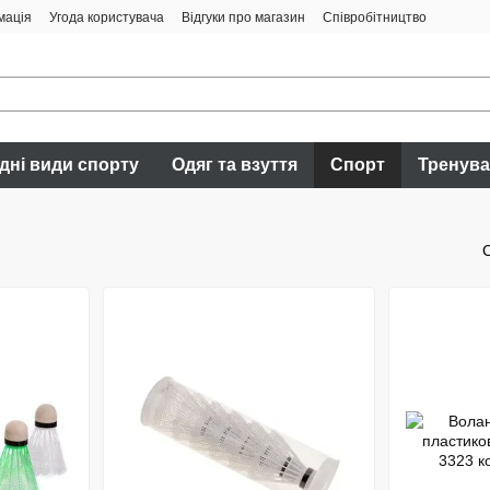
мація
Угода користувача
Відгуки про магазин
Співробітництво
дні види спорту
Одяг та взуття
Спорт
Тренув