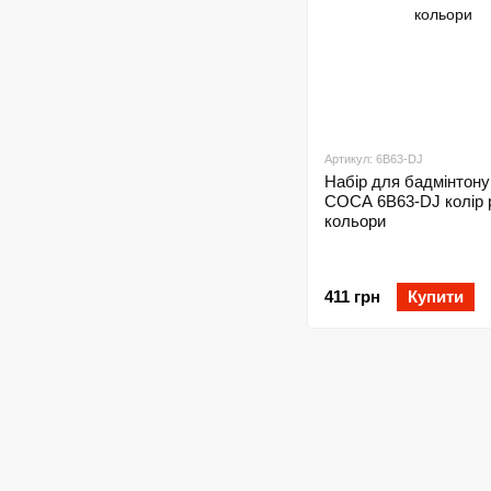
Артикул: 6B63-DJ
Набір для бадмінтону
COCA 6B63-DJ колір р
кольори
411 грн
Купити