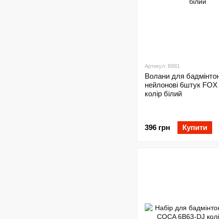
Артикул: B881
Волани для бадмінто
нейлонові 6штук FOX
колір білий
396 грн
Купити