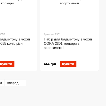
0055
Артикул: 2301
бадмінтону в чохлі
Набір для бадмінтону в чохлі
55 колір різні
COKA 2301 кольори в
асортименті
Купити
444 грн
Купити
0
Вперед