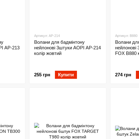
Артикул: AP-214
Артикул: B880
ну
Волани для бадмінтону
Волани дл
PI AP-213
нейлонові 3штуки AOPI AP-214
нейлонові 
колір жовтий
FOX B880 к
255 грн
Купити
274 грн