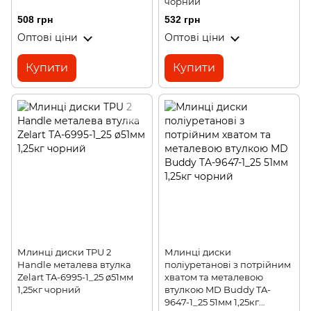
чорний
508 грн
532 грн
Оптові ціни
Оптові ціни
Купити
Купити
Млинці диски TPU 2
Млинці диски
Handle металева втулка
поліуретанові з потрійним
Zelart TA-6995-1_25 ø51мм
хватом та металевою
1,25кг чорний
втулкою MD Buddy TA-
9647-1_25 51мм 1,25кг