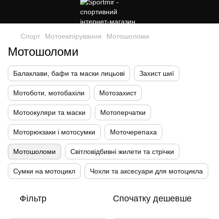
Спорт
Мотоекіпірування
Мотошоломи
Мотошоломи
Балаклави, бафи та маски лицьові
Захист шиї
Мотоботи, мотобахіли
Мотозахист
Мотоокуляри та маски
Мотоперчатки
Моторюкзаки і мотосумки
Моточерепаха
Мотошоломи
Світловідбивні жилети та стрічки
Сумки на мотоцикл
Чохли та аксесуари для мотоцикла
Фільтр
Спочатку дешевше