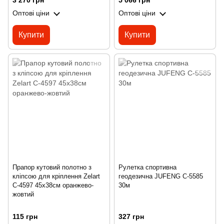
3 270 грн
5 066 грн
Оптові ціни
Оптові ціни
Купити
Купити
Прапор кутовий полотно з
Рулетка спортивна
кліпсою для кріплення Zelart
геодезична JUFENG C-5585
C-4597 45x38см оранжево-
30м
жовтий
115 грн
327 грн