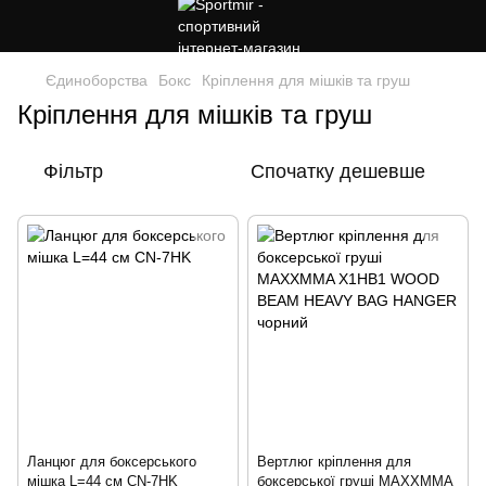
Єдиноборства
Бокс
Кріплення для мішків та груш
Кріплення для мішків та груш
Фільтр
Спочатку дешевше
Ланцюг для боксерського
Вертлюг кріплення для
мішка L=44 см CN-7HK
боксерської груші MAXXMMA