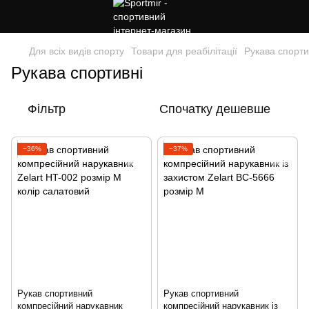
Для всіх видів спорту
Товари для реабілітації
Рукава спорти
Рукава спортивні
Фільтр
Спочатку дешевше
−36%
−37%
Рукав спортивний
Рукав спортивний
компресійний нарукавник
компресійний нарукавник із