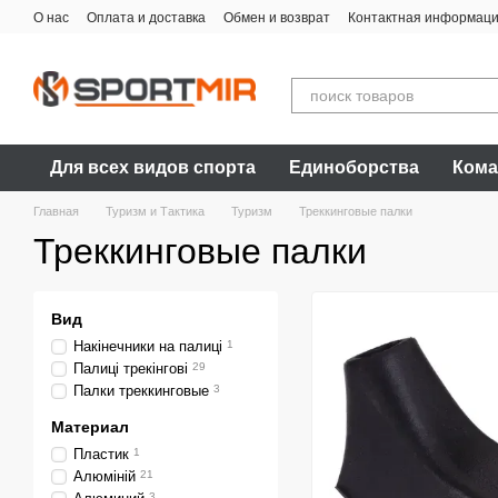
Перейти к основному контенту
О нас
Оплата и доставка
Обмен и возврат
Контактная информац
Для всех видов спорта
Единоборства
Кома
Главная
Туризм и Тактика
Туризм
Треккинговые палки
Треккинговые палки
Вид
Накінечники на палиці
1
Палиці трекінгові
29
Палки треккинговые
3
Материал
Пластик
1
Алюміній
21
3