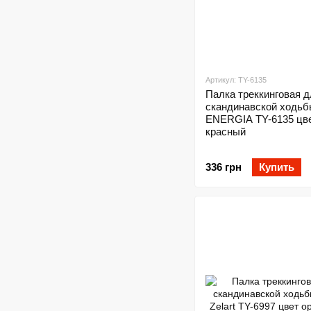
Артикул: TY-6135
Палка треккинговая д
скандинавской ходьб
ENERGIA TY-6135 цв
красный
336 грн
Купить