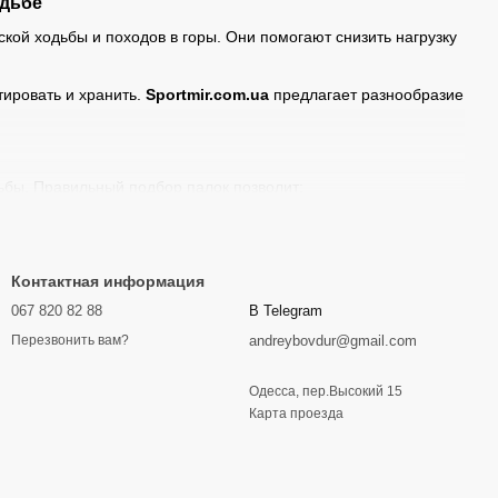
одьбе
кой ходьбы и походов в горы. Они помогают снизить нагрузку
тировать и хранить.
Sportmir.com.ua
предлагает разнообразие
ьбы. Правильный подбор палок позволит:
Контактная информация
067 820 82 88
В Telegram
andreybovdur@gmail.com
Перезвонить вам?
тановки палатки или прохода через труднопроходимую
Одесса, пер.Высокий 15
Карта проезда
или карбона.