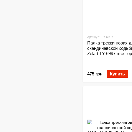
Артикул: TY-6997
Палка треккинговая д
скандинавской ходь
Zelart TY-6997 цвет 
475 грн
Купить