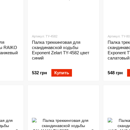
Артикул: TY-4582
Артикул: TY-80
ля
Палка треккинговая для
Палка трек
бы RAIKO
скандинавской ходьбы
скандинав
оранжевый
Exponent Zelart TY-4582 цвет
Exponent T
синий
салатовый
532 грн
Купить
548 грн