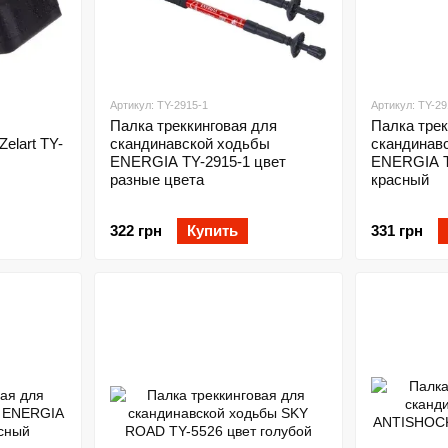
Артикул: TY-2915-1
Артикул: TY-29
Палка треккинговая для
Палка трек
elart TY-
скандинавской ходьбы
скандинав
ENERGIA TY-2915-1 цвет
ENERGIA T
разные цвета
красный
322 грн
Купить
331 грн