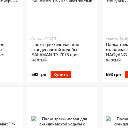
Артикул: TY-7075
Артикул: TY-29
ля
Палка треккинговая для
Палка трек
ы
скандинавской ходьбы
скандинав
вет
SALAMAN TY-7075 цвет
HAOyANG T
желтый
черный
593 грн
Купить
593 грн