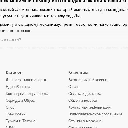
 незаменимый помощник в походах и скандинавской х
 важный элемент снаряжения, который используется для скандинавс
, улучшить устойчивость и технику ходьбы.
изайну и складному механизму, трекинговые палки легко транспор
ктивного отдыха.
вые палки?
ны для походов, восхождений, трейлраннинга и скандинавской ход
суставы и позвоночник
 и напряжение в мышцах ног
Каталог
Клиентам
аться после длительных нагрузок
Для всех видов спорта
Вход в личный кабинет
ь и скорость подъема
Единоборства
О нас
т справляться с препятствиями на тропе, использовать их для ус
Командные виды спорта
Оплата и доставка
Одежда и Обувь
Обмен и возврат
ики трекинговых палок
Спорт
Контактная информация
Тренировки
Пользовательское соглашение
палок важно учитывать:
Туризм и Тактика
Отзывы о магазине
ериалы:
телескопические или зигзагообразные палки из алюминия 
NEW
Сотрудничество