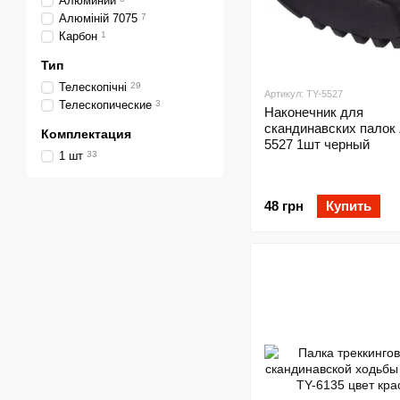
Алюминий
Алюміній 7075
7
Карбон
1
Тип
Телескопічні
29
Артикул: TY-5527
Телескопические
3
Наконечник для
скандинавских палок Z
Комплектация
5527 1шт черный
1 шт
33
48 грн
Купить