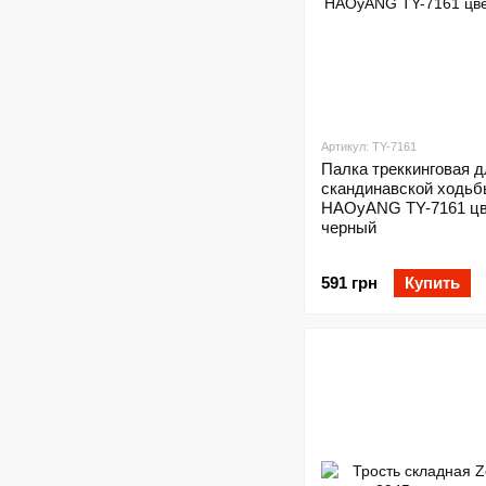
Артикул: TY-7161
Палка треккинговая д
скандинавской ходьб
HAOyANG TY-7161 ц
черный
591 грн
Купить