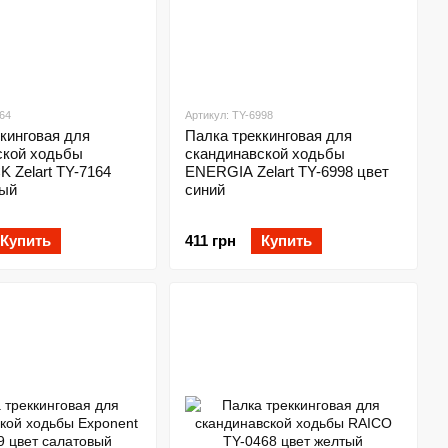
64
Артикул: TY-6998
кинговая для
Палка треккинговая для
ской ходьбы
скандинавской ходьбы
 Zelart TY-7164
ENERGIA Zelart TY-6998 цвет
ный
синий
Купить
411 грн
Купить