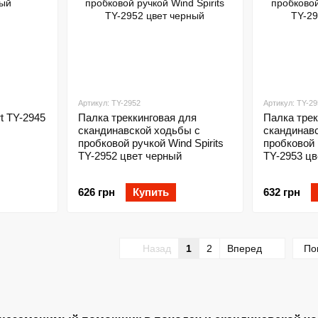
Артикул: TY-2952
Артикул: TY-29
t TY-2945
Палка треккинговая для
Палка трек
скандинавской ходьбы с
скандинав
пробковой ручкой Wind Spirits
пробковой 
TY-2952 цвет черный
TY-2953 цв
626 грн
Купить
632 грн
Назад
1
2
Вперед
По