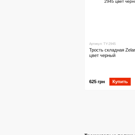
Артикул: TY-2945
Трость складная Zelar
цвет черный
625 грн
Купить