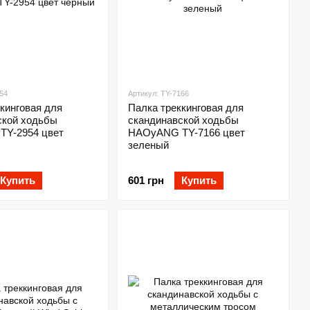
54
Артикул: TY-7166
кинговая для
Палка треккинговая для
ской ходьбы
скандинавской ходьбы
Y-2954 цвет
HAOyANG TY-7166 цвет
зеленый
Купить
601 грн
Купить