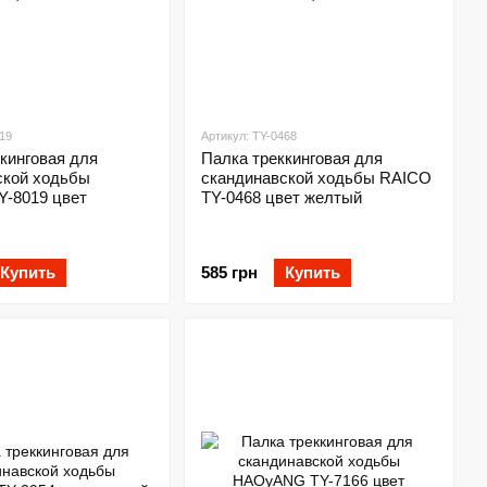
19
Артикул: TY-0468
кинговая для
Палка треккинговая для
ской ходьбы
скандинавской ходьбы RAICO
Y-8019 цвет
TY-0468 цвет желтый
Купить
585 грн
Купить