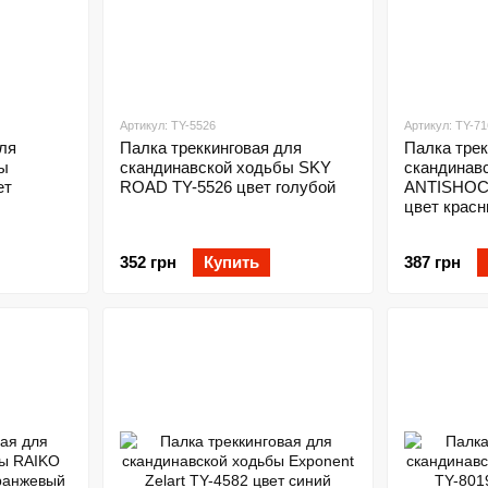
Артикул: TY-5526
Артикул: TY-71
ля
Палка треккинговая для
Палка трек
ы
скандинавской ходьбы SKY
скандинав
ет
ROAD TY-5526 цвет голубой
ANTISHOCK
цвет крас
352 грн
Купить
387 грн