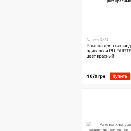
Артикул: BXP1
Ракетка для тхэквон
одинарная PU FAIRT
цвет красный
4 870 грн
Купить