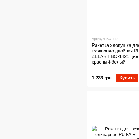
Артикул: BO-1421
Ракетка хлопушка дл
тхэквондо двойная P
ZELART BO-1421 цве
красный-белый
1 233 грн
Купить