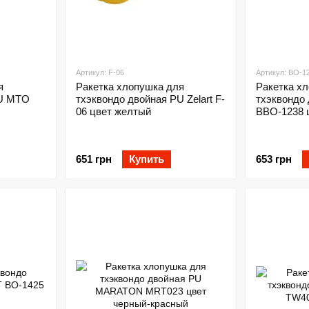
Артикул: F-06
Артикул: BO-1
я
Ракетка хлопушка для
Ракетка х
PU MTO
тхэквондо двойная PU Zelart F-
тхэквондо 
06 цвет желтый
BBO-1238 
651 грн
Купить
653 грн