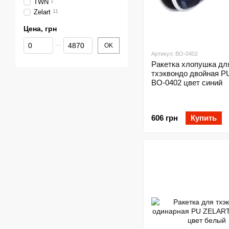
TWN
1
Zelart
11
Цена, грн
От Цена, грн
До Цена, грн
OK
Артикул: BO-0402
Ракетка хлопушка дл
тхэквондо двойная 
BO-0402 цвет синий
606 грн
Купить