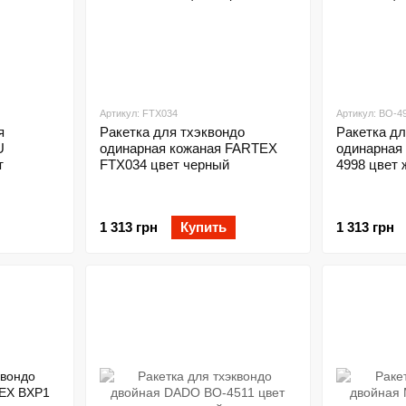
Артикул: FTX034
Артикул: BO-4
я
Ракетка для тхэквондо
Ракетка дл
U
одинарная кожаная FARTEX
одинарная 
т
FTX034 цвет черный
4998 цвет
1 313 грн
Купить
1 313 грн