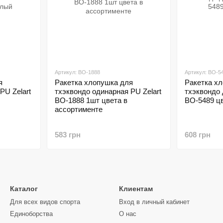
Артикул: BO-1888
Артикул: BO-5
я
Ракетка хлопушка для
Ракетка х
PU Zelart
тхэквондо одинарная PU Zelart
тхэквондо 
BO-1888 1шт цвета в
BO-5489 ц
ассортименте
583 грн
608 грн
Каталог
Клиентам
Для всех видов спорта
Вход в личный кабинет
Единоборства
О нас