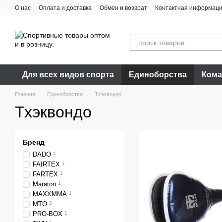
Перейти к основному контенту
О нас
Оплата и доставка
Обмен и возврат
Контактная информац
Для всех видов спорта
Единоборства
Кома
Главная
Единоборства
Тхэквондо
Тхэквондо
Бренд
DADO
1
FAIRTEX
1
FARTEX
1
Maraton
1
MAXXMMA
1
MTO
2
PRO-BOX
1