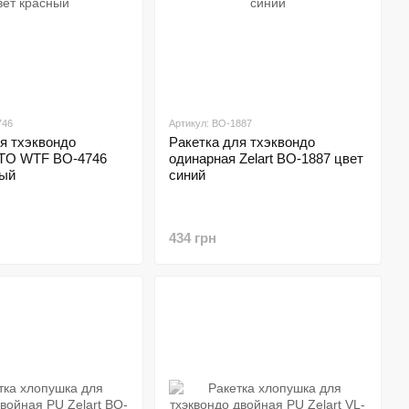
746
Артикул: BO-1887
я тхэквондо
Ракетка для тхэквондо
TO WTF BO-4746
одинарная Zelart BO-1887 цвет
ный
синий
434 грн