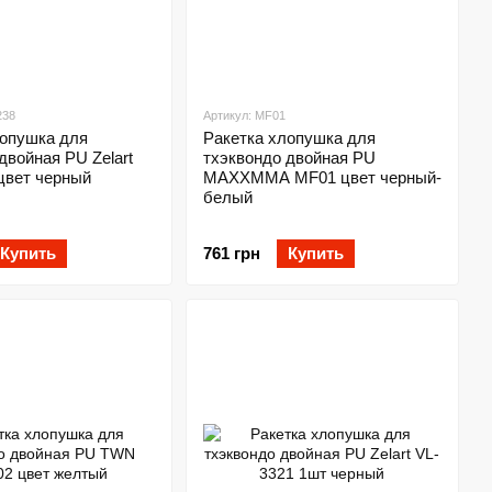
238
Артикул: MF01
лопушка для
Ракетка хлопушка для
двойная PU Zelart
тхэквондо двойная PU
цвет черный
MAXXMMA MF01 цвет черный-
белый
Купить
761 грн
Купить