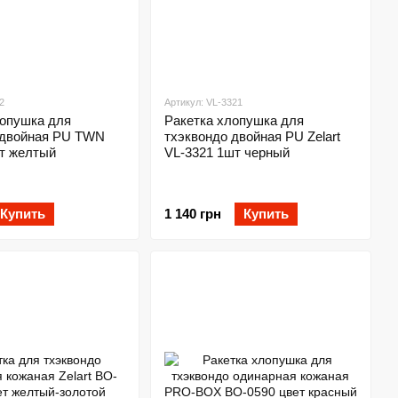
2
Артикул: VL-3321
лопушка для
Ракетка хлопушка для
 двойная PU TWN
тхэквондо двойная PU Zelart
т желтый
VL-3321 1шт черный
Купить
1 140 грн
Купить