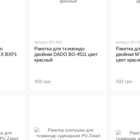
Артикул: BO-4511
Артикул: BO-4
до
Ракетка для тхэквондо
Ракетка дл
EX BXP1
двойная DADO BO-4511 цвет
двойная M
красный
цвет крас
432 грн
432 грн