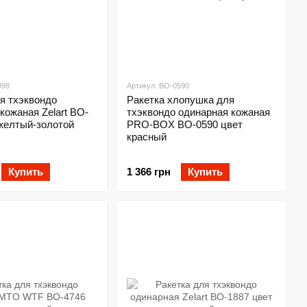
998
Артикул: BO-0590
я тхэквондо
Ракетка хлопушка для
кожаная Zelart BO-
тхэквондо одинарная кожаная
 желтый-золотой
PRO-BOX BO-0590 цвет
красный
Купить
1 366 грн
Купить