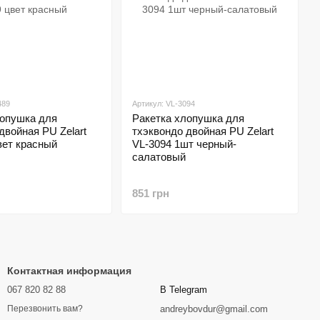
489
Артикул: VL-3094
лопушка для
Ракетка хлопушка для
двойная PU Zelart
тхэквондо двойная PU Zelart
вет красный
VL-3094 1шт черный-
салатовый
851 грн
Контактная информация
067 820 82 88
В Telegram
andreybovdur@gmail.com
Перезвонить вам?