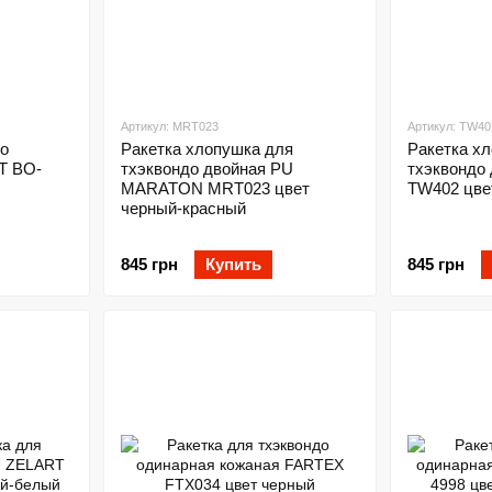
Артикул: MRT023
Артикул: TW40
до
Ракетка хлопушка для
Ракетка х
T BO-
тхэквондо двойная PU
тхэквондо
MARATON MRT023 цвет
TW402 цве
черный-красный
845 грн
Купить
845 грн