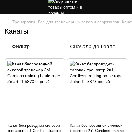
Тренировки
Все для тренажерных залов и спортзалов
Кана
Канаты
Фильтр
Сначала дешевле
Канат беспроводной силовой
Канат беспроводной силовой
тренажер 2в1 Cordless training
тренажер 2в1 Cordless training