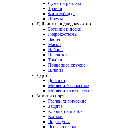
Сумки и рюкзаки
Трайки
Фингерборды
Шлемы
Дайвинг и подводная охота
Ботинки и носки
Гидрокостюмы
Ласты
Маски
Наборы
Перчатки
Трубки
Подводное оружие
Шлемы
Дартс
Дротики
Мишени безопасные
Мишени классические
Зимний спорт
Грелки химические
Защита
Клюшки и шайбы
Коньки
Ледоступы
Лыжероллеры