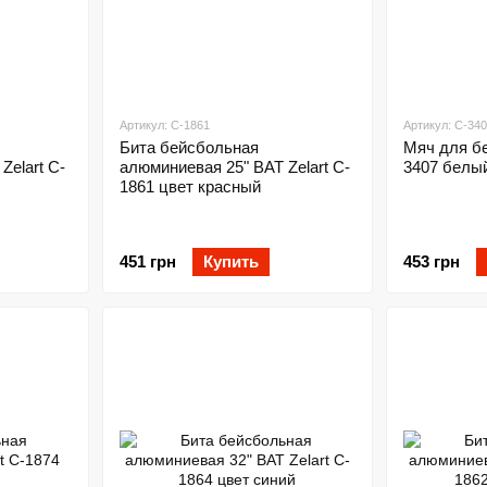
Артикул: C-1861
Артикул: C-34
Бита бейсбольная
Мяч для бе
Zelart C-
алюминиевая 25" BAT Zelart C-
3407 белы
1861 цвет красный
451 грн
Купить
453 грн