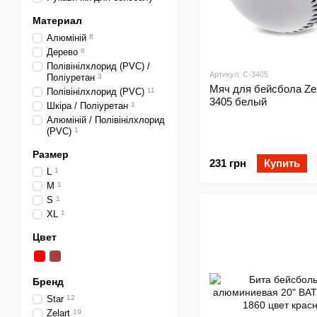
Материал
Алюміній
8
Дерево
6
Полівінілхлорид (PVC) /
Артикул: C-3405
Поліуретан
3
Мяч для бейсбола Zel
Полівінілхлорид (PVC)
11
3405 белый
Шкіра / Поліуретан
1
Алюміній / Полівінілхлорид
(PVC)
1
Размер
231 грн
Купить
L
1
M
1
S
1
XL
1
Цвет
Бренд
Star
12
Zelart
19