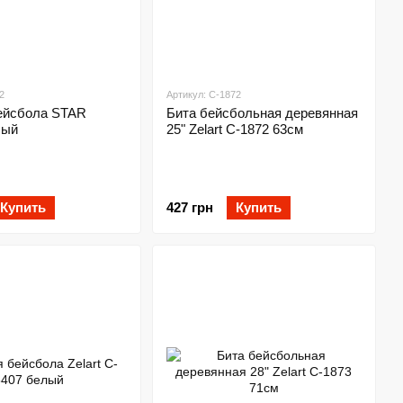
2
Артикул: C-1872
ейсбола STAR
Бита бейсбольная деревянная
лый
25" Zelart C-1872 63см
Купить
427 грн
Купить