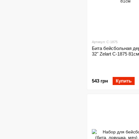
Артикул: C-1875
Бита бейсбольная де
32" Zelart C-1875 81см
543 грн
Купить