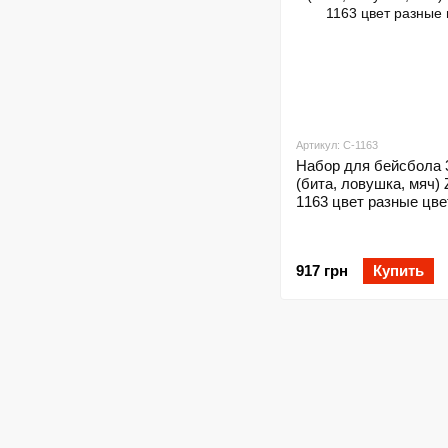
Артикул: C-1163
Набор для бейсбола 
(бита, ловушка, мяч) Z
1163 цвет разные цве
917 грн
Купить