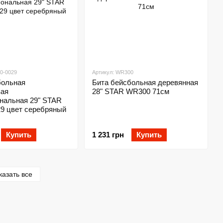
0-0029
Артикул: WR300
больная
Бита бейсбольная деревянная
ая
28" STAR WR300 71см
нальная 29" STAR
9 цвет серебряный
Купить
1 231 грн
Купить
казать все