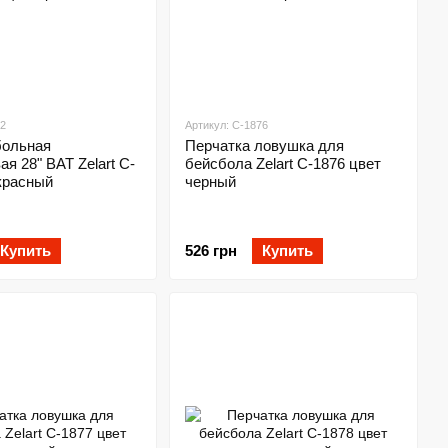
62
Артикул: C-1876
больная
Перчатка ловушка для
я 28" BAT Zelart C-
бейсбола Zelart C-1876 цвет
красный
черный
Купить
526 грн
Купить