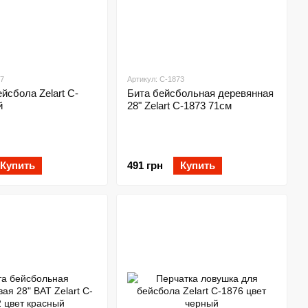
07
Артикул: C-1873
йсбола Zelart C-
Бита бейсбольная деревянная
й
28" Zelart C-1873 71см
Купить
491 грн
Купить