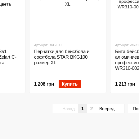
Артикул: BKG100
Артикул: WR31
3в1
Перчатки для бейсбола и
Бита бейс
elart C-
софтбола STAR BKG100
алюминиев
та
размер XL
профессио
WR310-002
1 208 грн
Купить
1 213 грн
Назад
1
2
Вперед
По