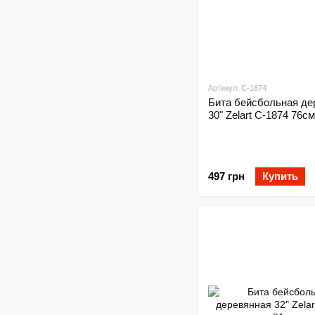
Артикул: C-1874
Бита бейсбольная де
30" Zelart C-1874 76см
497 грн
Купить