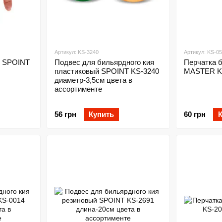
Артикул: KS-3240
Артикул: KS-0
я SPOINT
Подвес для бильярдного кия
Перчатка 
пластиковый SPOINT KS-3240
MASTER KS
диаметр-3,5cм цвета в
ассортименте
56 грн
Купить
60 грн