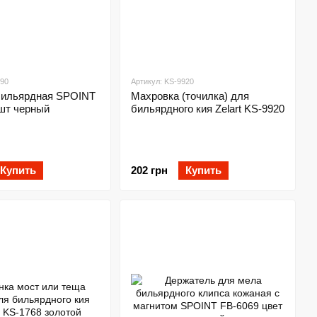
090
Артикул: KS-9920
бильярдная SPOINT
Махровка (точилка) для
 шт черный
бильярдного кия Zelart KS-9920
Купить
202 грн
Купить