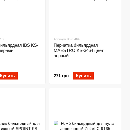
516
Артикул: KS-3464
бильярдная IBS KS-
Перчатка бильярдная
черный
MAESTRO KS-3464 цвет
черный
Купить
271 грн
Купить