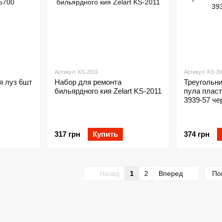
Артикул: KS-2011
Артикул: KS-3
я луз 6шт
Набор для ремонта
Треугольн
бильярдного кия Zelart KS-2011
пула плас
3939-57 ч
317 грн
Купить
374 грн
Назад
1
2
Вперед
По