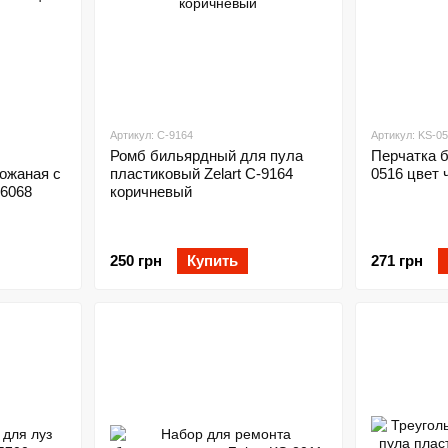
Артикул: C-9164
Артикул: KS-0
Ромб бильярдный для пула
Перчатка 
кожаная с
пластиковый Zelart C-9164
0516 цвет 
6068
коричневый
250 грн
Купить
271 грн