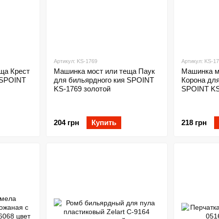
Артикул: KS-1769
Артикул: KS-1
ща Крест
Машинка мост или теща Паук
Машинка м
 SPOINT
для бильярдного кия SPOINT
Корона для
KS-1769 золотой
SPOINT KS
204 грн
Купить
218 грн