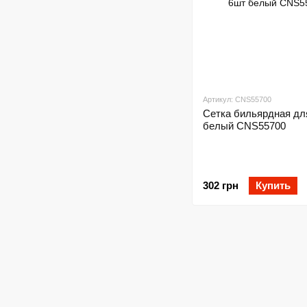
Артикул: CNS55700
Сетка бильярдная дл
белый CNS55700
302 грн
Купить