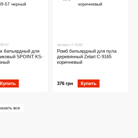
939-57
Артикул: C-9165
ик бильярдный для
Ромб бильярдный для пула
тиковый SPOINT KS-
деревянный Zelart C-9165
ерный
коричневый
Купить
376 грн
Купить
казать все