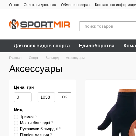
Перейти к основному контенту
О нас
Оплата и доставка
Обмен и возврат
Контактная информац
Для всех видов спорта
Единоборства
Кома
Главная
Спорт
Бильярд
Аксессуары
Аксессуары
Цена, грн
От Цена, грн
До Цена, грн
OK
Вид
Тримачі
2
Мости більярдні
3
Рукавички більярдні
8
Підвіси для кия
3