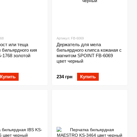
768
Артикул: FB-6069
ост или теща
Держатель для мела
 бильярдного кия
бильярдного клипса кожаная с
-1768 золотой
магнитом SPOINT FB-6069
цвет черный
Купить
234 грн
Купить