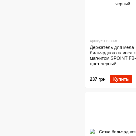
Артикул: FB-6068
Держатель для мела
бильярдного клипса 
магнитом SPOINT FB-
цвет черный
237 грн
Купить