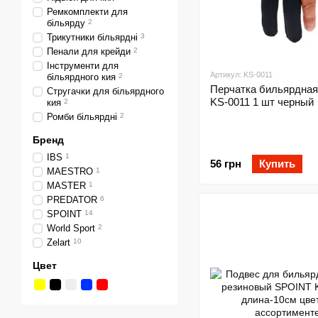
Ремкомплекти для
більярду
2
Трикутники більярдні
3
Пенали для крейди
2
Інструменти для
Артикул: KS-0011
більярдного кия
2
Перчатка бильярдна
Стругачки для більярдного
KS-0011 1 шт черный
кия
2
Ромби більярдні
2
Бренд
IBS
1
56 грн
Купить
MAESTRO
1
MASTER
1
PREDATOR
6
SPOINT
14
World Sport
2
Zelart
10
Цвет